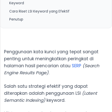
Keyword
3. Meningkatkan Relevansi dan Kualitas Konten
Cara Riset LSI Keyword yang Efektif
Penutup
1. Gunakan Fitur “Pencarian Terkait” di Google
2. Manfaatkan Google Autocomplete
3. Gunakan Alat Riset Kata Kunci
Penggunaan kata kunci yang tepat sangat
penting untuk meningkatkan peringkat di
halaman hasil pencarian atau
SERP
(Search
Engine Results Page)
.
Salah satu strategi efektif yang dapat
diterapkan adalah penggunaan LSI
(Latent
Semantic Indexing)
keyword.