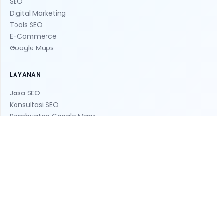
SEO
Digital Marketing
Tools SEO
E-Commerce
Google Maps
LAYANAN
Jasa SEO
Konsultasi SEO
Pembuatan Google Maps
Pembuatan Website
Optimasi Marketplace
© 2026 Septian Bagus Widyacahya. All rights reserved.
Terms & Conditions
·
Privacy Policy
·
Sitemap