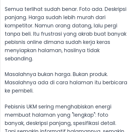
yang Relevan
Semua terlihat sudah benar. Foto ada. Deskripsi
6. Tempatkan Social Proof di Dekat Momen
panjang. Harga sudah lebih murah dari
Keraguan, Bukan di Bagian Paling Bawah
kompetitor. Namun orang datang, lalu pergi
tanpa beli. Itu frustrasi yang akrab buat banyak
pebisnis online dimana sudah kerja keras
menyiapkan halaman, hasilnya tidak
sebanding.
Masalahnya bukan harga. Bukan produk.
Masalahnya ada di cara halaman itu berbicara
ke pembeli.
Pebisnis UKM sering menghabiskan energi
membuat halaman yang "lengkap": foto
banyak, deskripsi panjang, spesifikasi detail.
Tapi semakin informatif halamannya, semakin