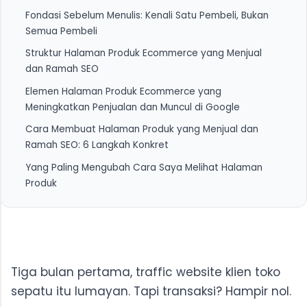
Fondasi Sebelum Menulis: Kenali Satu Pembeli, Bukan
Semua Pembeli
Struktur Halaman Produk Ecommerce yang Menjual
1. Cara Mendefinisikan "Satu Pembeli Spesifik" untuk
dan Ramah SEO
Halaman Produk
Elemen Halaman Produk Ecommerce yang
2. Menggunakan Ulasan dan Pertanyaan Pembeli
1. Judul Produk: Keyword Plus Konteks Situasi
Meningkatkan Penjualan dan Muncul di Google
Sebagai Bahan Baku Deskripsi
2. Paragraf Pembuka Deskripsi: Bicara ke Situasi,
Cara Membuat Halaman Produk yang Menjual dan
Bukan ke Produk
Ramah SEO: 6 Langkah Konkret
3. Blok Manfaat vs. Blok Spesifikasi: Urutan yang
Yang Paling Mengubah Cara Saya Melihat Halaman
Menentukan
1. Tentukan Satu Profil Pembeli Spesifik Sebelum
Produk
Menulis Satu Kata pun
4. Foto dan Alt Text: Elemen Visual yang Sering
Diabaikan oleh UKM
2. Tulis Judul dengan Keyword Utama Plus Konteks
Situasi Pembeli
5. Social Proof yang Dipasang di Tempat yang
Tepat
3. Buka Deskripsi dari Situasi, Bukan dari Spesifikasi
Produk
Tiga bulan pertama, traffic website klien toko
4. Susun Urutan: Manfaat Dulu, Spesifikasi Kemudian
sepatu itu lumayan. Tapi transaksi? Hampir nol.
5. Pasang Alt Text Foto dengan Keyword Semantik