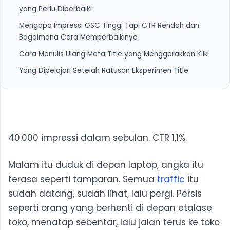
yang Perlu Diperbaiki
Mengapa Impressi GSC Tinggi Tapi CTR Rendah dan
1. Filter "Impressi Tinggi, CTR Rendah" di GSC
Bagaimana Cara Memperbaikinya
2. Kenali Pola Title yang Underperform
Cara Menulis Ulang Meta Title yang Menggerakkan Klik
1. Tiga Penyebab Utama CTR Rendah Meski Impressi
Tinggi
Yang Dipelajari Setelah Ratusan Eksperimen Title
2. Kerangka Perbaikan yang Bisa Langsung
Referensi:
Dijalankan
40.000 impressi dalam sebulan. CTR 1,1%.
Malam itu duduk di depan laptop, angka itu
terasa seperti tamparan. Semua
traffic
itu
sudah datang, sudah lihat, lalu pergi. Persis
seperti orang yang berhenti di depan etalase
toko, menatap sebentar, lalu jalan terus ke toko