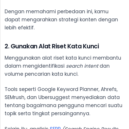
Dengan memahami perbedaan ini, kamu
dapat mengarahkan strategi konten dengan
lebih efektif.
2. Gunakan Alat Riset Kata Kunci
Menggunakan alat riset kata kunci membantu
dalam mengidentifikasi
search intent
dan
volume pencarian kata kunci.
Tools seperti Google Keyword Planner, Ahrefs,
SEMrush, dan Ubersuggest menyediakan data
tentang bagaimana pengguna mencari suatu
topik serta tingkat persaingannya.
Selain itu, analisis
SERP
(Search Engine Results