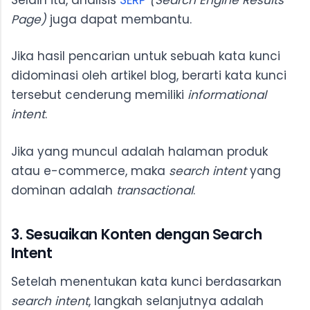
Page)
juga dapat membantu.
Jika hasil pencarian untuk sebuah kata kunci
didominasi oleh artikel blog, berarti kata kunci
tersebut cenderung memiliki
informational
intent
.
Jika yang muncul adalah halaman produk
atau e-commerce, maka
search intent
yang
dominan adalah
transactional
.
3. Sesuaikan Konten dengan Search
Intent
Setelah menentukan kata kunci berdasarkan
search intent
, langkah selanjutnya adalah