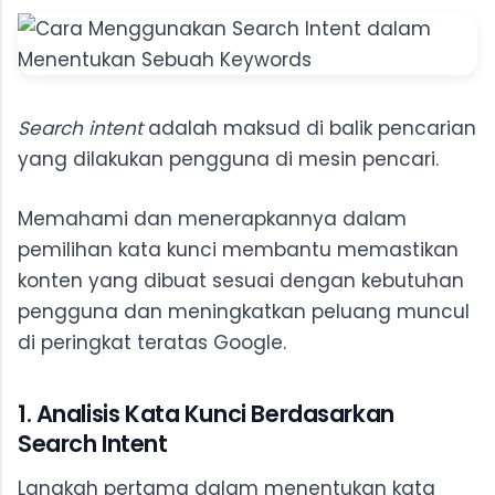
Search intent
adalah maksud di balik pencarian
yang dilakukan pengguna di mesin pencari.
Memahami dan menerapkannya dalam
pemilihan kata kunci membantu memastikan
konten yang dibuat sesuai dengan kebutuhan
pengguna dan meningkatkan peluang muncul
di peringkat teratas Google.
1. Analisis Kata Kunci Berdasarkan
Search Intent
Langkah pertama dalam menentukan kata