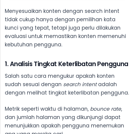
Menyesuaikan konten dengan search intent
tidak cukup hanya dengan pemilihan kata
kunci yang tepat, tetapi juga perlu dilakukan
evaluasi untuk memastikan konten memenuhi
kebutuhan pengguna.
1. Analisis Tingkat Keterlibatan Pengguna
Salah satu cara mengukur apakah konten
sudah sesuai dengan
search intent
adalah
dengan melihat tingkat keterlibatan pengguna.
Metrik seperti waktu di halaman,
bounce rate
,
dan jumlah halaman yang dikunjungi dapat
menunjukkan apakah pengguna menemukan
apa yang mereka cari.