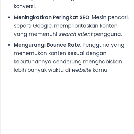
konversi.
Meningkatkan Peringkat SEO
: Mesin pencari,
seperti Google, memprioritaskan konten
yang memenuhi
search intent
pengguna.
Mengurangi Bounce Rate
: Pengguna yang
menemukan konten sesuai dengan
kebutuhannya cenderung menghabiskan
lebih banyak waktu di
website
kamu.