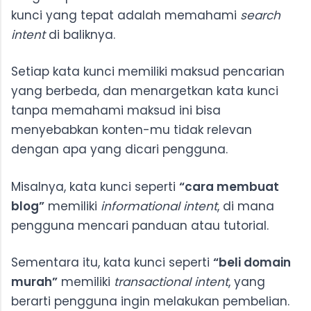
kunci yang tepat adalah memahami
search
intent
di baliknya.
Setiap kata kunci memiliki maksud pencarian
yang berbeda, dan menargetkan kata kunci
tanpa memahami maksud ini bisa
menyebabkan konten-mu tidak relevan
dengan apa yang dicari pengguna.
Misalnya, kata kunci seperti
“cara membuat
blog”
memiliki
informational intent
, di mana
pengguna mencari panduan atau tutorial.
Sementara itu, kata kunci seperti
“beli domain
murah”
memiliki
transactional intent
, yang
berarti pengguna ingin melakukan pembelian.