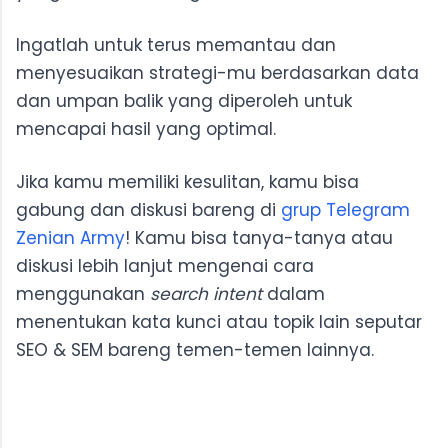
Ingatlah untuk terus memantau dan
menyesuaikan strategi-mu berdasarkan data
dan umpan balik yang diperoleh untuk
mencapai hasil yang optimal.
Jika kamu memiliki kesulitan, kamu bisa
gabung dan diskusi bareng di
grup Telegram
Zenian Army
! Kamu bisa tanya-tanya atau
diskusi lebih lanjut mengenai cara
menggunakan
search intent
dalam
menentukan kata kunci atau topik lain seputar
SEO & SEM bareng temen-temen lainnya.