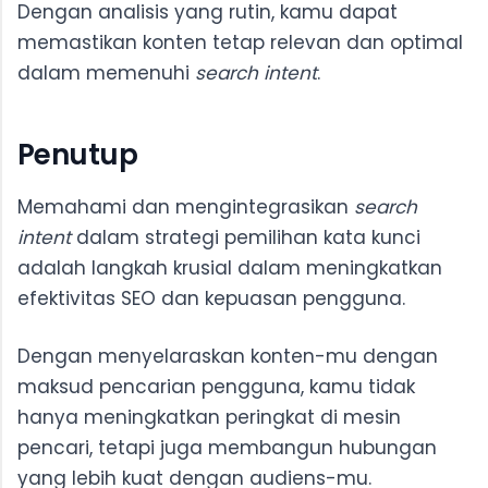
Dengan analisis yang rutin, kamu dapat
memastikan konten tetap relevan dan optimal
dalam memenuhi
search intent
.
Penutup
Memahami dan mengintegrasikan
search
intent
dalam strategi pemilihan kata kunci
adalah langkah krusial dalam meningkatkan
efektivitas SEO dan kepuasan pengguna.
Dengan menyelaraskan konten-mu dengan
maksud pencarian pengguna, kamu tidak
hanya meningkatkan peringkat di mesin
pencari, tetapi juga membangun hubungan
yang lebih kuat dengan audiens-mu.