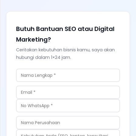
Butuh Bantuan SEO atau Digital
Marketing?
Ceritakan kebutuhan bisnis kamu, saya akan
hubungi dalam 1×24 jam.