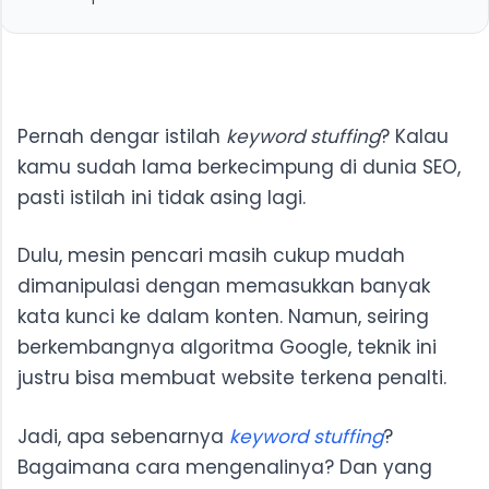
Contoh 3: Penyalahgunaan Kata Kunci dalam Alt
3. Mengurangi Kredibilitas dan Kepercayaan
2. Gunakan LSI (Latent Semantic Indexing) Keyword
Text Gambar
Pengunjung
3. Fokus pada Kualitas Konten
4. Perhatikan Kepadatan Kata Kunci (Keyword
Density)
Pernah dengar istilah
keyword stuffing
? Kalau
kamu sudah lama berkecimpung di dunia SEO,
pasti istilah ini tidak asing lagi.
Dulu, mesin pencari masih cukup mudah
dimanipulasi dengan memasukkan banyak
kata kunci ke dalam konten. Namun, seiring
berkembangnya algoritma Google, teknik ini
justru bisa membuat website terkena penalti.
Jadi, apa sebenarnya
keyword stuffing
?
Bagaimana cara mengenalinya? Dan yang