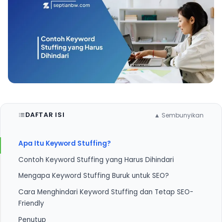
DAFTAR ISI
▲ Sembunyikan
Apa Itu Keyword Stuffing?
Contoh Keyword Stuffing yang Harus Dihindari
Mengapa Keyword Stuffing Buruk untuk SEO?
Contoh 1: Artikel yang Berulang-ulang Menggunakan
Kata Kunci Secara Tidak Wajar
Cara Menghindari Keyword Stuffing dan Tetap SEO-
1. Google Bisa Menjatuhkan Penalti
Friendly
Contoh 2: Meta Description dengan Kata Kunci
2. Menurunkan Pengalaman Pengguna (User
Berlebihan
Penutup
Experience - UX)
1. Gunakan Kata Kunci Secara Natural