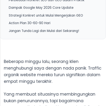
Perbedaan Konkret SEO dan GEO dalam Praktik
1. Schema Markup
Dampak Google May 2026 Core Update
2. Original Data dan Perspektif
Strategi Konkret untuk Mulai Mengerjakan GEO
3. Otoritas Topik
Action Plan 30-60-90 Hari
Langkah 1: Audit AI Overview untuk Query
Terpentingmu
Jangan Tunda Lagi dan Mulai dari Sekarang!
Langkah 2: Audit Kontenmu Sendiri
Langkah 3: Tambahkan atau Perkuat Schema
Markup
Langkah 4: Bangun Original Data
Beberapa minggu lalu, seorang klien
Langkah 5: Tingkatkan Konsistensi Kehadiran Multi-
menghubungi saya dengan nada panik. Traffic
Platform
organik website mereka turun signifikan dalam
empat minggu terakhir.
Yang membuat situasinya membingungkan
bukan penurunannya, tapi bagaimana