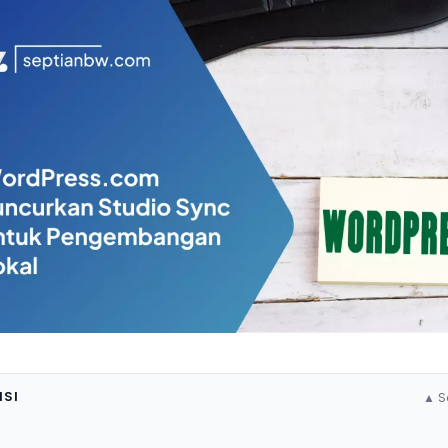
ISI
▲ S