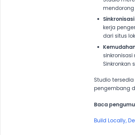
mendorong a
Sinkronisas
kerja peng
dari situs l
Kemudahan 
sinkronisas
Sinkronkan s
Studio tersedia
pengembang di 
Baca pengumu
Build Locally, 