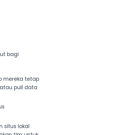
ut bagi
io mereka tetap
atau pull data
us
itus lokal
hkan tim untuk