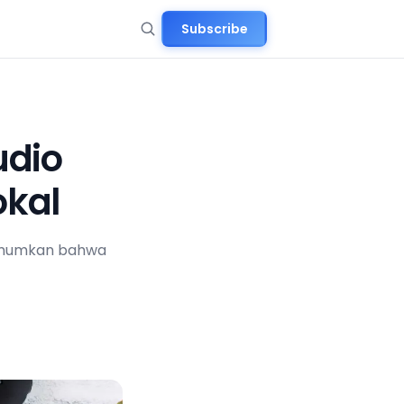
Subscribe
udio
kal
gumumkan bahwa