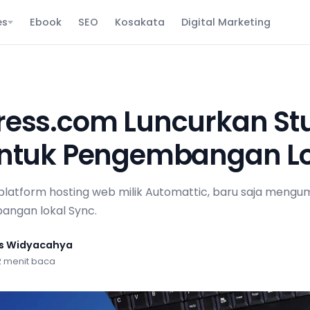
es
Ebook
SEO
Kosakata
Digital Marketing
ess.com Luncurkan St
ntuk Pengembangan Lo
platform hosting web milik Automattic, baru saja men
angan lokal Sync.
us Widyacahya
2 menit baca