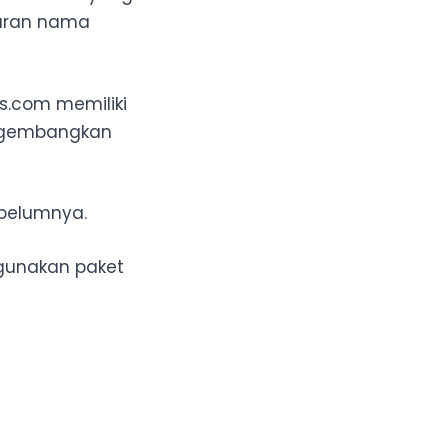
taran nama
ss.com memiliki
ngembangkan
ebelumnya.
ggunakan paket