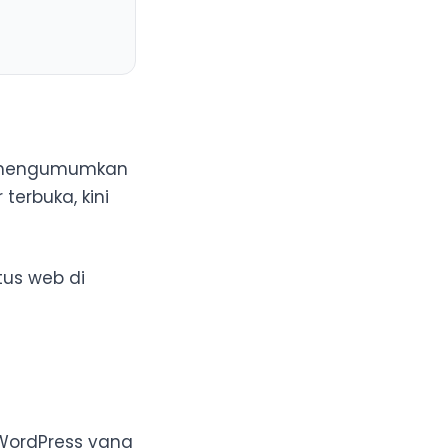
ja mengumumkan
erbuka, kini
tus web di
 WordPress yang