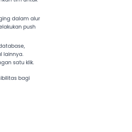
ging dalam alur
elakukan push
database,
 lainnya.
gan satu klik.
bilitas bagi