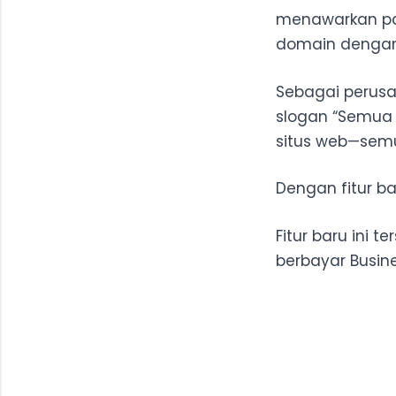
menawarkan pa
domain dengan
Sebagai perusah
slogan “Semu
situs web—semu
Dengan fitur ba
Fitur baru ini
berbayar Busine