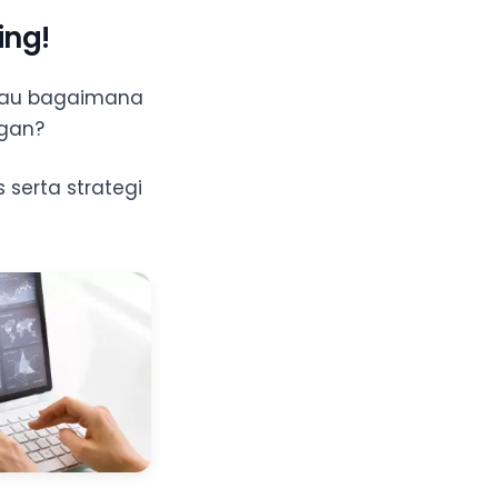
ing!
tau bagaimana
ggan?
 serta strategi