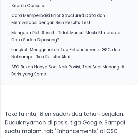
Search Console
Cara Memperbaiki Error Structured Data dan
1. Navigasi Masuk dan Membaca Ringkasan Status
Memvalidasi dengan Rich Results Test
2. Cara Membedakan Error Kritis dan Warning yang
Mengapa Rich Results Tidak Muncul Meski Structured
Bisa Ditunda
1. Alur Perbaikan dari GSC ke Kode Schema
Data Sudah Dipasang?
2. Validasi Ulang Menggunakan Rich Results Test
Langkah Menggunakan Tab Enhancements GSC dari
Sebelum Request Indexing
Nol sampai Rich Results Aktif
SEO Bukan Hanya Soal Naik Posisi, Tapi Soal Menang di
Baris yang Sama
Toko furnitur klien sudah dua tahun berjalan.
Duduk nyaman di posisi tiga Google. Sampai
suatu malam, tab "Enhancements" di GSC