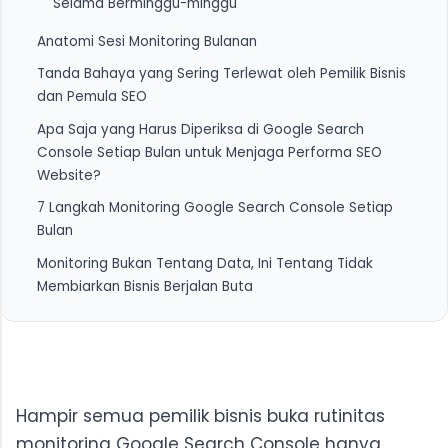
Selama Berminggu-minggu
Anatomi Sesi Monitoring Bulanan
Tanda Bahaya yang Sering Terlewat oleh Pemilik Bisnis
1. Tab Performance: Baca Tren, Bukan Angka Hari Ini
dan Pemula SEO
2. Filter Query dan Halaman: Temukan Halaman yang
Apa Saja yang Harus Diperiksa di Google Search
Diam
1. CTR Organik Turun 15-20% dalam Dua Bulan
Console Setiap Bulan untuk Menjaga Performa SEO
Berturut-turut
3. Tab Coverage dan Indexing: Tempat Crawl Error
Website?
Menyembunyikan Diri
2. Query Penting Tiba-tiba Merosot dari Halaman
7 Langkah Monitoring Google Search Console Setiap
Pertama
Bulan
3. Halaman Dieksklusikan Tanpa Alasan yang Jelas
Monitoring Bukan Tentang Data, Ini Tentang Tidak
Membiarkan Bisnis Berjalan Buta
Hampir semua pemilik bisnis buka rutinitas
monitoring Google Search Console hanya