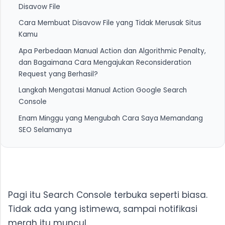
Disavow File
Cara Membuat Disavow File yang Tidak Merusak Situs
1. Tools Audit Backlink yang Digunakan dalam Kasus
Kamu
Nyata Ini
Apa Perbedaan Manual Action dan Algorithmic Penalty,
2. Lima Sinyal Backlink Toxic yang Wajib Masuk
1. Format Disavow File yang Benar dan Kesalahan
dan Bagaimana Cara Mengajukan Reconsideration
Disavow List
yang Harus Dihindari
Request yang Berhasil?
3. Kapan Harus Menghubungi Pemilik Situs untuk
2. Cara Upload Disavow File dan Memverifikasi
Langkah Mengatasi Manual Action Google Search
Hapus Link
Prosesnya
1. Perbedaan Manual Action dan Algorithmic Penalty
Console
dalam Satu Penjelasan Ringkas
Enam Minggu yang Mengubah Cara Saya Memandang
2. Anatomi Reconsideration Request Google yang
SEO Selamanya
Berhasil pada Percobaan Kedua
Pagi itu Search Console terbuka seperti biasa.
Tidak ada yang istimewa, sampai notifikasi
merah itu muncul.