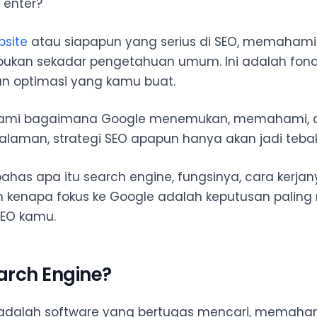
enter?
h Encrypt
bsite
atau siapapun yang serius di SEO, memahami 
Search
bukan sekadar pengetahuan umum. Ini adalah fond
an optimasi yang kamu buat.
earch
mi bagaimana Google menemukan, memahami, 
smart
laman, strategi SEO apapun hanya akan jadi teba
dreader
a
bahas apa itu search engine, fungsinya, cara kerja
kenapa fokus ke Google adalah keputusan paling
SEO kamu.
arch Engine?
 adalah software yang bertugas mencari, memaha