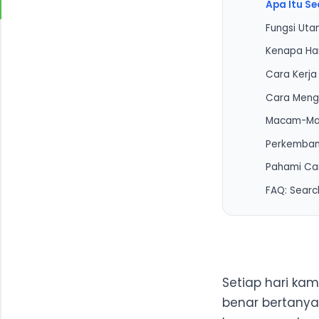
Apa Itu Se
Fungsi Uta
Kenapa Ha
Cara Kerja
Cara Meng
1. Crawli
Macam-Mac
2. Indexi
Perkemban
3. Ranki
1. Googl
Pahami Car
2. Bing
FAQ: Searc
3. Yande
4. Duck
5. Yahoo
6. Swiss
Setiap hari ka
7. Wolfr
benar bertanya:
8. Start