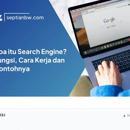
ISI
▲ S