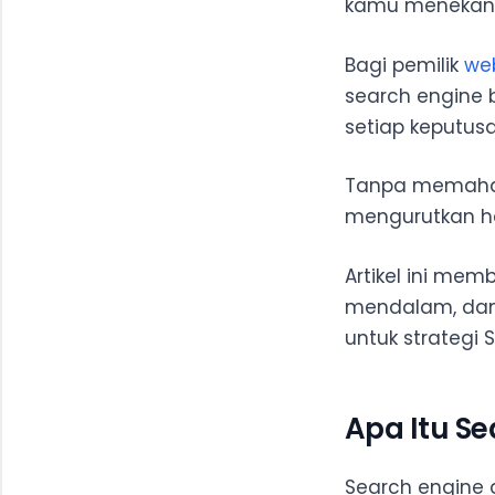
kamu menekan 
9. Searc
10. Gibiru
Bagi pemilik
we
11. Once
search engine 
setiap keputus
12. Baidu
13. CC S
Tanpa memaha
14. Look
mengurutkan ha
15. Boar
16. Ecosi
Artikel ini mem
mendalam, dan 
17. Ask
untuk strategi 
Apa Itu Se
Search engine