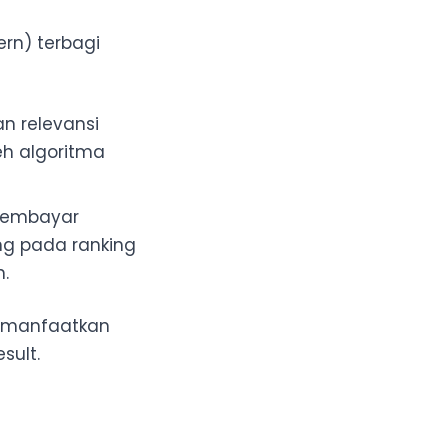
rn) terbagi
n relevansi
leh algoritma
 membayar
ung pada ranking
.
imanfaatkan
sult.