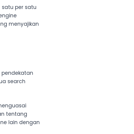
satu per satu
engine
ung menyajikan
h pendekatan
mua search
 menguasai
an tentang
ine lain dengan