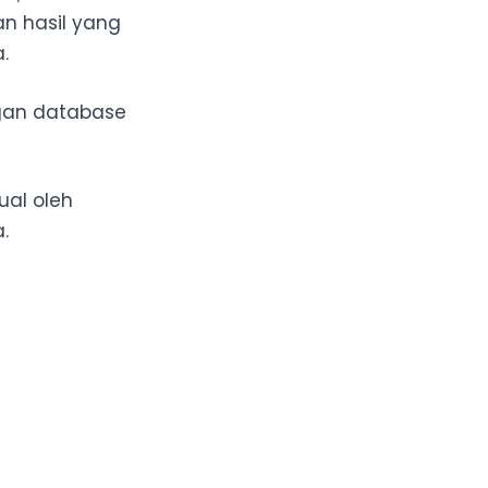
an hasil yang
.
gan database
ual oleh
.