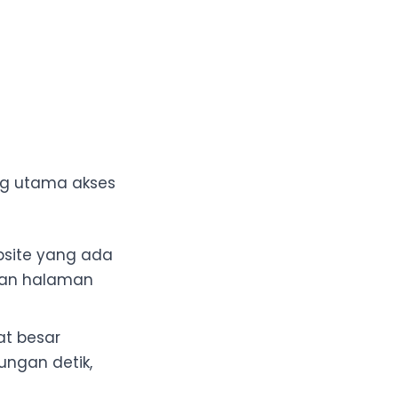
ng utama akses
site yang ada
kan halaman
t besar
ngan detik,