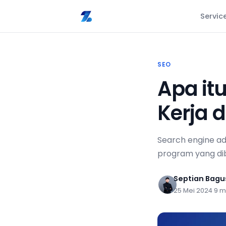
Servic
SEO
Apa it
Kerja 
Search engine a
program yang dib
Septian Bag
25 Mei 2024
·
9 m