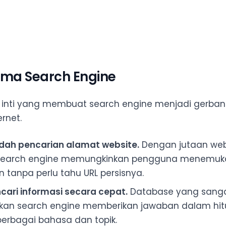
ama Search Engine
i inti yang membuat search engine menjadi gerba
ernet.
h pencarian alamat website.
Dengan jutaan web
t, search engine memungkinkan pengguna menemu
n tanpa perlu tahu URL persisnya.
ari informasi secara cepat.
Database yang sanga
an search engine memberikan jawaban dalam hitu
rbagai bahasa dan topik.