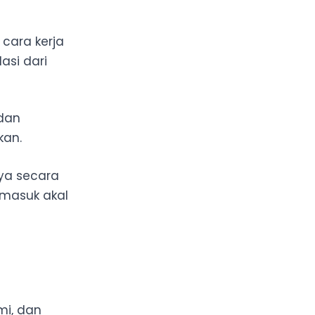
cara kerja
asi dari
dan
kan.
nya secara
 masuk akal
mi, dan