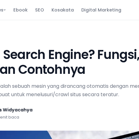
es
Ebook
SEO
Kosakata
Digital Marketing
u Search Engine? Fungsi
dan Contohnya
dalah sebuah mesin yang dirancang otomatis dengan m
uat untuk menelusuri/crawl situs secara teratur.
us Widyacahya
enit baca