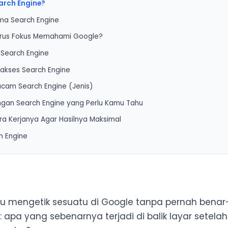
arch Engine?
ma Search Engine
rus Fokus Memahami Google?
 Search Engine
akses Search Engine
ng
am Search Engine (Jenis)
ng
gan Search Engine yang Perlu Kamu Tahu
ng
e
a Kerjanya Agar Hasilnya Maksimal
h Engine
x
duckGo
cows
mu mengetik sesuatu di Google tanpa pernah benar
am Alpha
 apa yang sebenarnya terjadi di balik layar setelah
Page