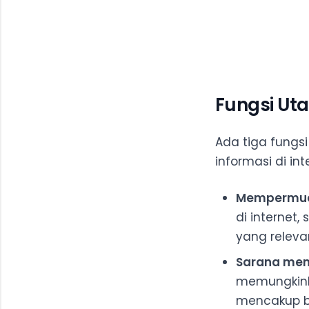
Fungsi Ut
Ada tiga fungs
informasi di int
Mempermuda
di interne
yang releva
Sarana menc
memungkink
mencakup be