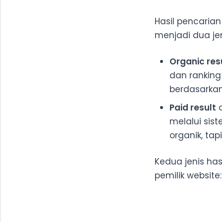
Hasil pencaria
menjadi dua jen
Organic res
dan ranking 
berdasarkan
Paid result
a
melalui sis
organik, tap
Kedua jenis has
pemilik website