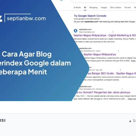
ISI
▲ S