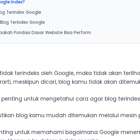
ogle Index?
og Terindex Google
Blog Terindex Google
gkatkan Peringkat Pencarian
pakah Pondasi Dasar Website Bisa Perform
gkatkan Trafik Pengunjung
ahkan ke Google Search Console
an Struktur Website yang Baik
Sitemap XML
Konten Berkualitas
tidak terindeks oleh Google, maka tidak akan terliha
hkan Internal Link
erarti, meskipun dicari, blog kamu tidak akan ditemu
RL
Kategori Konten
, penting untuk mengetahui cara agar blog terindex
n Backlink Berkualitas
ki Indexing Error
tikan blog kamu mudah ditemukan melalui mesin p
Robot.txt
penting untuk memahami bagaimana Google mene
kan PPC