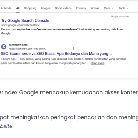
terindex Google mencakup kemudahan akses konte
at meningkatkan peringkat pencarian dan mening
bsite
.