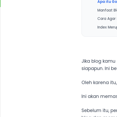
Apa itu Go
Manfaat Bl
Cara Agar 
1. Menin
Index Meru
2. Menin
1. Tamb
2. Gunak
3. Buat 
4. Buat 
Jika blog kamu 
5. Tamba
siapapun. Ini b
6. Ping U
7. Buat 
Oleh karena itu
8. Bangu
9. Perbai
Ini akan memas
10. Buat 
Sebelum itu, 
11. Guna