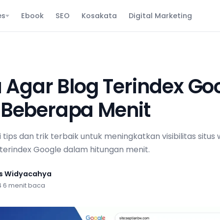
es
Ebook
SEO
Kosakata
Digital Marketing
a Agar Blog Terindex Go
Beberapa Menit
tips dan trik terbaik untuk meningkatkan visibilitas situ
g terindex Google dalam hitungan menit.
us Widyacahya
4
·
6 menit baca