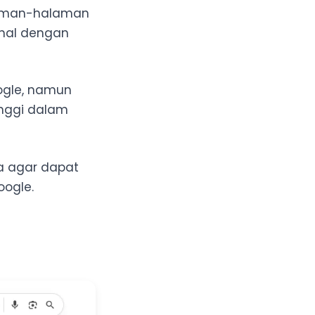
aman-halaman
enal dengan
ogle, namun
inggi dalam
a agar dapat
oogle.