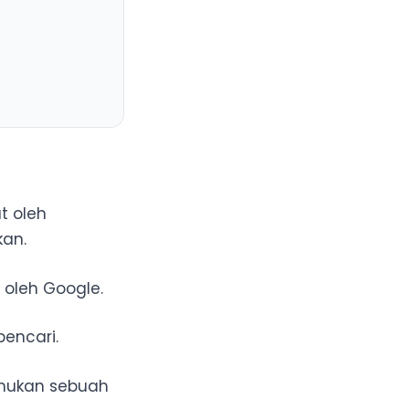
t oleh
kan.
 oleh Google.
encari.
mukan sebuah