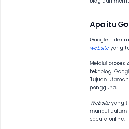
blog dan mema
12. Pert
Apa itu Go
Google Index 
website
yang te
Melalui proses
c
teknologi Goog
Tujuan utamany
pengguna.
Website
yang ti
muncul dalam h
secara online.