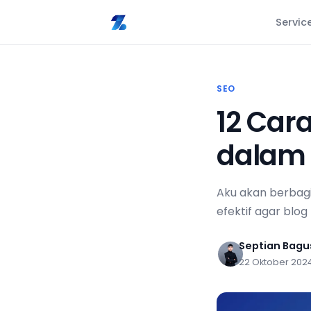
Servic
SEO
12 Car
dalam 
Aku akan berbagi 
efektif agar blo
Septian Bag
22 Oktober 202