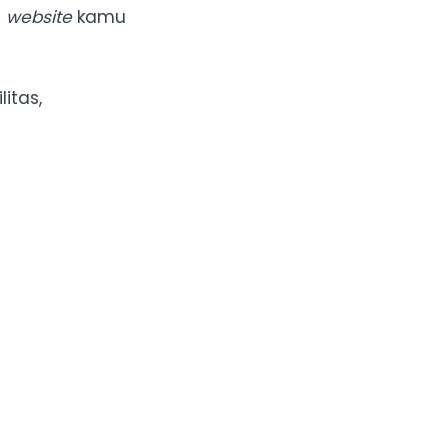
g
website
kamu
itas,