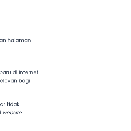
dan halaman
ru di internet.
elevan bagi
ar tidak
i
website