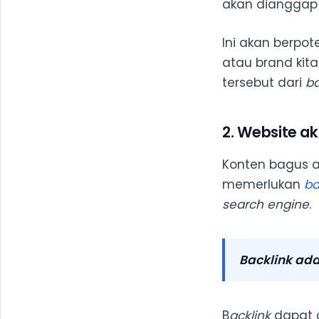
akan dianggap m
Ini akan berp
atau brand kit
tersebut dari
ba
2. Website a
Konten bagus aj
memerlukan
ba
search engine
.
Backlink
adal
B
acklink
dapat d