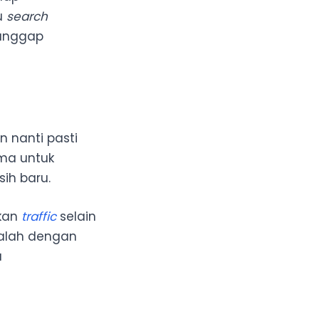
u
search
ianggap
n nanti pasti
ma untuk
ih baru.
kan
traffic
selain
dalah dengan
a