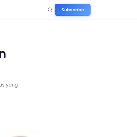
Subscribe
an
tas yang