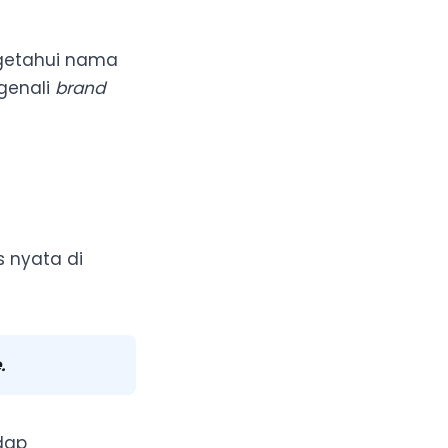
ngetahui nama
genali
brand
s nyata di
e
.
dap