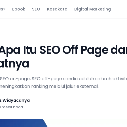
es
Ebook
SEO
Kosakata
Digital Marketing
 Apa Itu SEO Off Page d
atnya
EO on-page, SEO off-page sendiri adalah seluruh aktivi
eningkatkan ranking melalui jalur eksternal.
us Widyacahya
0 menit baca