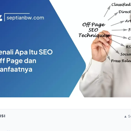
ISI
▲ S