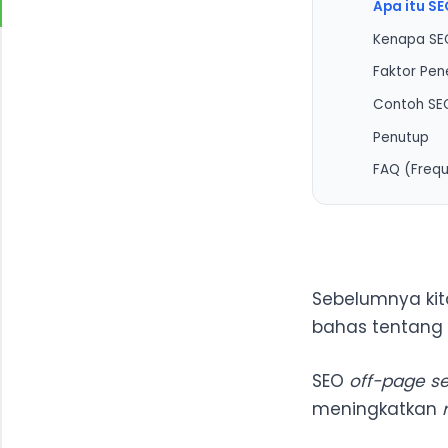
Apa itu SE
Kenapa SE
Faktor Pene
1. Memb
Contoh SE
2. Websi
Penutup
3. Memb
FAQ (Frequ
4. Menin
5. Memil
Apa saja
Apa perb
#1 SE
Apa itu
#2 SE
ini?
Sebelumnya ki
Bagaima
bahas tentang
Apa saja
SEO
off-page se
meningkatkan