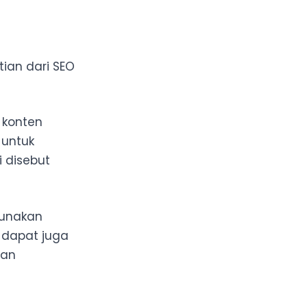
tian dari SEO
 konten
 untuk
ni disebut
unakan
 dapat juga
gan