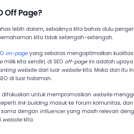
O Off Page?
has lebih dalam, sebaiknya kita bahas dulu penger
emahaman kita tidak setengah-setengah.
EO
on-page
yang sebatas mengoptimalkan kualitas
e
milik kita sendiri, di SEO
off-page
ini adalah upaya
anking
website
dari luar
website
kita. Maka dari itu i
SEO di luar halaman.
i difokuskan untuk mempromosikan
website
mengg
eperti
link building,
masuk ke forum komunitas, dan
a sama dengan
influencer
yang masih relevan den
i
website
kita.