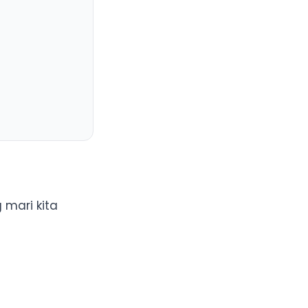
Off-Page?
 ancaman
 mari kita