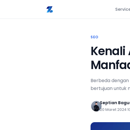
Servic
SEO
Kenali
Manfa
Berbeda dengan S
bertujuan untuk m
Septian Bag
20 Maret 2024
·
1