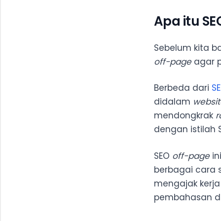
Apa itu SE
Sebelum kita ba
off-page
agar p
Berbeda dari
S
didalam
websit
mendongkrak
r
dengan istilah 
SEO
off-page
in
berbagai cara s
mengajak kerj
pembahasan d