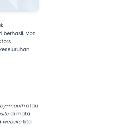
uk
i berhasil. Moz
ctors
 keseluruhan
-by-mouth
atau
site
di mata
ka
website
kita