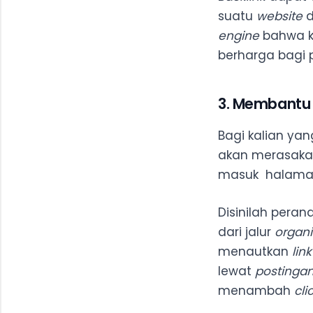
suatu
website
d
engine
bahwa ko
berharga bagi
3. Membantu 
Bagi kalian ya
akan merasaka
masuk halaman
Disinilah pera
dari jalur
organi
menautkan
lin
lewat
postinga
menambah
cli