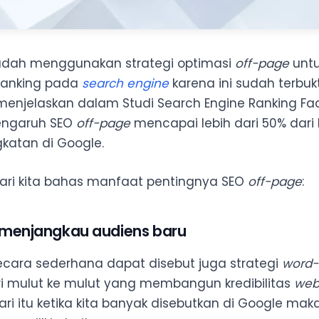
udah menggunakan strategi optimasi
off-page
unt
ranking pada
search engine
karena ini sudah terbukt
 menjelaskan dalam Studi Search Engine Ranking Fa
ngaruh SEO
off-page
mencapai lebih dari 50% dari
katan di Google.
mari kita bahas manfaat pentingnya SEO
off-page
:
 menjangkau audiens baru
cara sederhana dapat disebut juga strategi
word
 mulut ke mulut yang membangun kredibilitas
web
ri itu ketika kita banyak disebutkan di Google ma