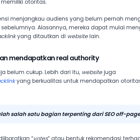
emiliki otoritas.
otensi menjangkau audiens yang belum pernah me
a sebelumnya. Alasannya, mereka dapat mulai men
cklink
yang ditautkan di
website
lain.
kan mendapatkan real authority
a belum cukup. Lebih dari itu,
website
juga
cklink
yang berkualitas untuk mendapatkan otorita
ah salah satu bagian terpenting dari SEO
off-pag
iibaratkan
“
votes
” atau bentuk rekomendasi terha