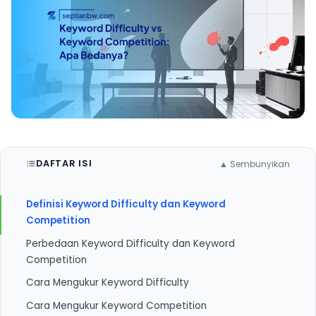
DAFTAR ISI
▲ Sembunyikan
Definisi Keyword Difficulty dan Keyword
Competition
Perbedaan Keyword Difficulty dan Keyword
Competition
Cara Mengukur Keyword Difficulty
1. Fokus Analisis
Cara Mengukur Keyword Competition
2. Penggunaan dalam Strategi
1. Menggunakan Alat SEO Profesional