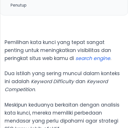
Penutup
3. Metode Pengukuran
2. Analisis Manual Hasil Pencarian (SERP)
1. Menggunakan Google Ads Keyword Planner
3. Evaluasi Otoritas Domain dan Halaman Website
2. Meninjau Biaya Per Klik (CPC)
Kamu
3. Analisis Tren dan Volume Pencarian
Pemilihan kata kunci yang tepat sangat
penting untuk meningkatkan visibilitas dan
peringkat situs web kamu di
search engine
.
Dua istilah yang sering muncul dalam konteks
ini adalah
Keyword Difficulty
dan
Keyword
Competition
.
Meskipun keduanya berkaitan dengan analisis
kata kunci, mereka memiliki perbedaan
mendasar yang perlu dipahami agar strategi