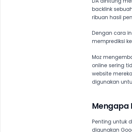
DA dihitung m
backlink sebua
ribuan hasil pe
Dengan cara in
memprediksi k
Moz mengembang
online sering 
website mereka 
digunakan untuk
Mengapa D
Penting untuk 
digunakan Goog