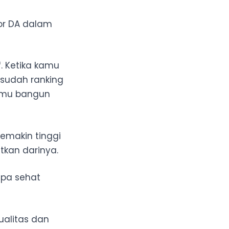
or DA dalam
. Ketika kamu
 sudah ranking
kamu bangun
emakin tinggi
tkan darinya.
apa sehat
ualitas dan