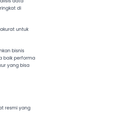
lisis data
ingkat di
akurat untuk
kan bisnis
a baik performa
kur yang bisa
at resmi yang