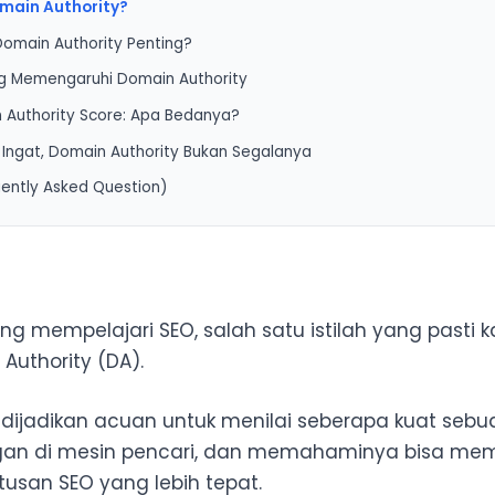
omain Authority?
omain Authority Penting?
g Memengaruhi Domain Authority
n Authority Score: Apa Bedanya?
ink dari Situs yang Relevan dan Berauthoritas
u Ingat, Domain Authority Bukan Segalanya
tas Konten yang Disajikan
ently Asked Question)
stensi Topik dan Topical Authority
 Rutin dan Penghapusan Toxic Backlink
na cara cek domain authority?
ur Internal Link yang Baik
bedaan DA dan PA?
na cara meningkatkan Domain Authority sebuah website?
ng mempelajari SEO, salah satu istilah yang pasti
omain Authority langsung memengaruhi peringkat di mesin penca
Authority (DA).
ebsite baru selalu memiliki Domain Authority rendah?
spam score memengaruhi Domain Authority?
ng dijadikan acuan untuk menilai seberapa kuat seb
gan di mesin pencari, dan memahaminya bisa m
san SEO yang lebih tepat.