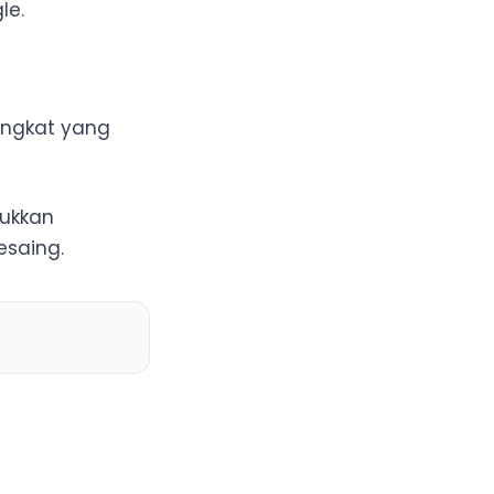
le.
ingkat yang
jukkan
saing.