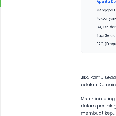
Apa itu D
Mengapa D
Faktor yan
DA, DR, da
1. Backl
Tapi Selal
2. Kuali
FAQ (Frequ
3. Konsi
4. Audit
Bagaima
5. Strukt
Apa Per
Bagaima
Jika kamu seda
Apakah D
adalah Domain 
Apakah w
Apakah 
Metrik ini seri
dalam persain
membuat keputu