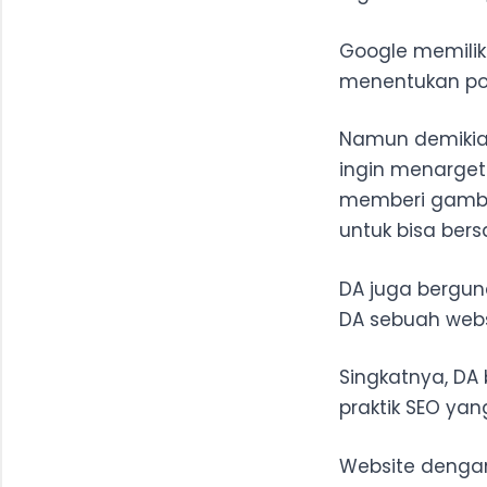
Google memilik
menentukan posi
Namun demikian
ingin menarget
memberi gamba
untuk bisa bers
DA juga bergun
DA sebuah websi
Singkatnya, DA
praktik SEO ya
Website dengan