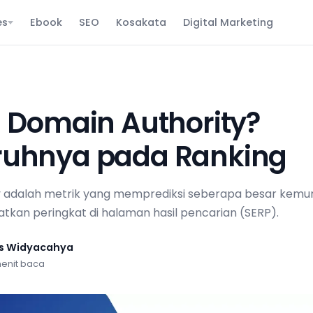
es
Ebook
SEO
Kosakata
Digital Marketing
u Domain Authority?
ruhnya pada Ranking
y adalah metrik yang memprediksi seberapa besar kemu
kan peringkat di halaman hasil pencarian (SERP).
us Widyacahya
menit baca