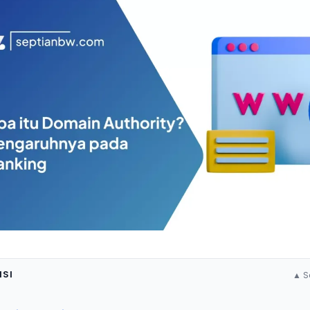
ISI
▲ S