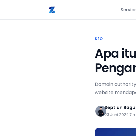
Servic
SEO
Apa it
Penga
Domain authorit
website mendapat
Septian Bag
23 Juni 2024
·
7 