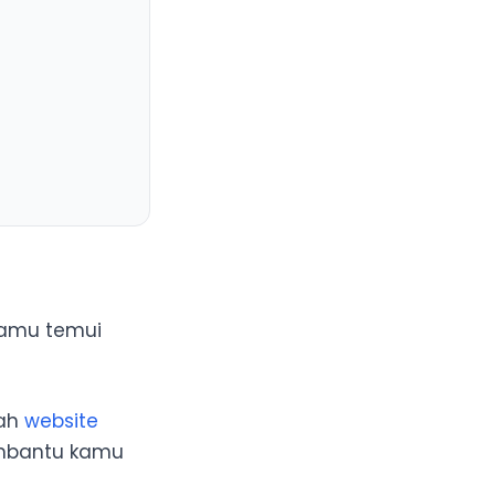
 kamu temui
ri?
uah
website
embantu kamu