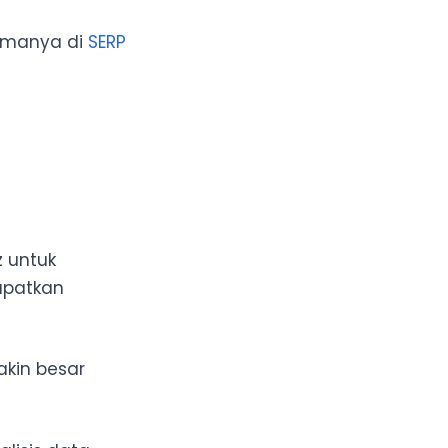
ormanya di
SERP
 untuk
apatkan
akin besar