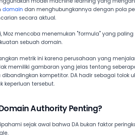
enggunakan model machine learning yang mengana
h
domain
dan menghubungkannya dengan pola per
ncarian secara aktual.
i, Moz mencoba menemukan "formula" yang paling 
ekuatan sebuah domain.
kan metrik ini karena perusahaan yang menjalan
tidak memiliki gambaran yang jelas tentang seberap
dibandingkan kompetitor. DA hadir sebagai tolok u
 keperluan tersebut.
omain Authority Penting?
dipahami sejak awal bahwa DA bukan faktor peringk
le.