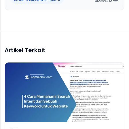
Artikel Terkait