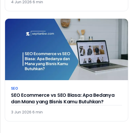
4 Jun 2026
·
6 min
SEO
SEO Ecommerce vs SEO Biasa: Apa Bedanya
dan Mana yang Bisnis Kamu Butuhkan?
3 Jun 2026
·
6 min