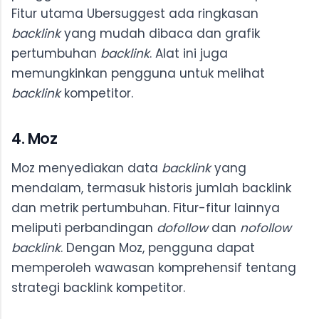
Fitur utama Ubersuggest ada ringkasan
backlink
yang mudah dibaca dan grafik
pertumbuhan
backlink
. Alat ini juga
memungkinkan pengguna untuk melihat
backlink
kompetitor.
4. Moz
Moz menyediakan data
backlink
yang
mendalam, termasuk historis jumlah backlink
dan metrik pertumbuhan. Fitur-fitur lainnya
meliputi perbandingan
dofollow
dan
nofollow
backlink
. Dengan Moz, pengguna dapat
memperoleh wawasan komprehensif tentang
strategi backlink kompetitor.