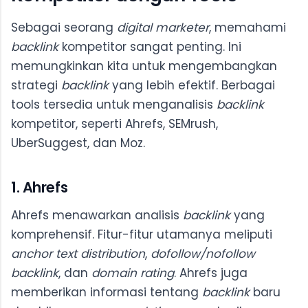
Sebagai seorang
digital marketer
, memahami
backlink
kompetitor sangat penting. Ini
memungkinkan kita untuk mengembangkan
strategi
backlink
yang lebih efektif. Berbagai
tools tersedia untuk menganalisis
backlink
kompetitor, seperti Ahrefs, SEMrush,
UberSuggest, dan Moz.
1. Ahrefs
Ahrefs menawarkan analisis
backlink
yang
komprehensif. Fitur-fitur utamanya meliputi
anchor text distribution
,
dofollow/nofollow
backlink
, dan
domain rating
. Ahrefs juga
memberikan informasi tentang
backlink
baru