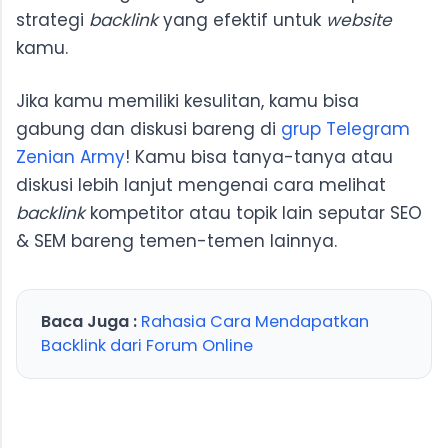
strategi
backlink
yang efektif untuk
website
kamu.
Jika kamu memiliki kesulitan, kamu bisa
gabung dan diskusi bareng di
grup Telegram
Zenian Army
! Kamu bisa tanya-tanya atau
diskusi lebih lanjut mengenai cara melihat
backlink
kompetitor atau topik lain seputar SEO
& SEM bareng temen-temen lainnya.
Baca Juga :
Rahasia Cara Mendapatkan
Backlink dari Forum Online