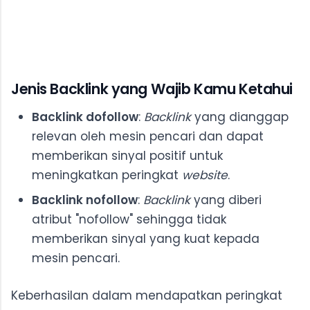
Jenis Backlink yang Wajib Kamu Ketahui
Backlink dofollow
:
Backlink
yang dianggap
relevan oleh mesin pencari dan dapat
memberikan sinyal positif untuk
meningkatkan peringkat
website
.
Backlink nofollow
:
Backlink
yang diberi
atribut "nofollow" sehingga tidak
memberikan sinyal yang kuat kepada
mesin pencari.
Keberhasilan dalam mendapatkan peringkat