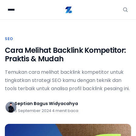
SEO
Cara Melihat Backlink Kompetitor:
Praktis & Mudah
Temukan cara melihat backlink kompetitor untuk
tingkatkan strategi SEO kamu dengan teknik dan
tools terbaik untuk analisa profil backlink pesaing ini.
Septian Bagus Widyacahya
5 September 2024
·
4 menit baca