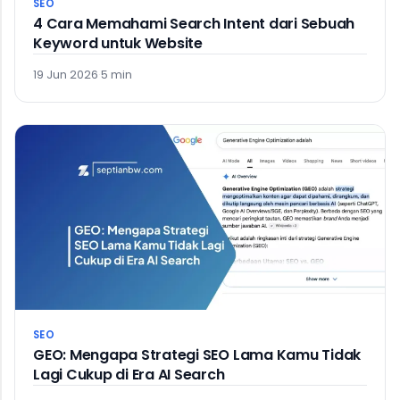
SEO
4 Cara Memahami Search Intent dari Sebuah
Keyword untuk Website
19 Jun 2026
·
5 min
SEO
GEO: Mengapa Strategi SEO Lama Kamu Tidak
Lagi Cukup di Era AI Search