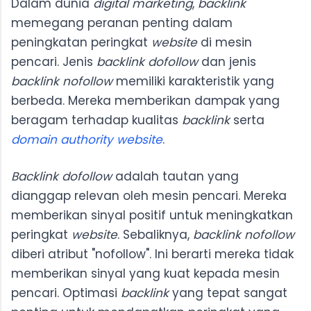
Dalam dunia
digital marketing
,
backlink
memegang peranan penting dalam
peningkatan peringkat
website
di mesin
pencari. Jenis
backlink dofollow
dan jenis
backlink nofollow
memiliki karakteristik yang
berbeda. Mereka memberikan dampak yang
beragam terhadap kualitas
backlink
serta
domain authority website
.
Backlink dofollow
adalah tautan yang
dianggap relevan oleh mesin pencari. Mereka
memberikan sinyal positif untuk meningkatkan
peringkat
website
. Sebaliknya,
backlink nofollow
diberi atribut "nofollow". Ini berarti mereka tidak
memberikan sinyal yang kuat kepada mesin
pencari. Optimasi
backlink
yang tepat sangat