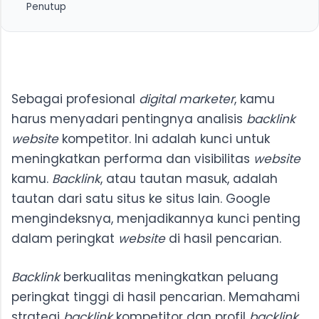
Penutup
Bisa Merancang Strategi Outranking Website
2. SEMrush
Kompetitor
3. Ubersuggest
4. Moz
Sebagai profesional
digital marketer
, kamu
harus menyadari pentingnya analisis
backlink
website
kompetitor. Ini adalah kunci untuk
meningkatkan performa dan visibilitas
website
kamu.
Backlink
, atau tautan masuk, adalah
tautan dari satu situs ke situs lain. Google
mengindeksnya, menjadikannya kunci penting
dalam peringkat
website
di hasil pencarian.
Backlink
berkualitas meningkatkan peluang
peringkat tinggi di hasil pencarian. Memahami
strategi
backlink
kompetitor dan profil
backlink